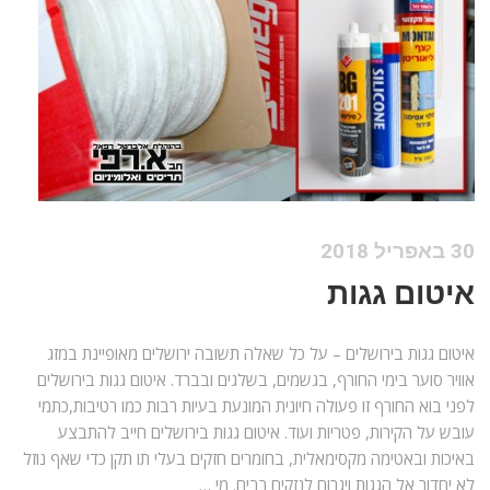
30 באפריל 2018
איטום גגות
איטום גגות בירושלים – על כל שאלה תשובה ירושלים מאופיינת במזג
אוויר סוער בימי החורף, בגשמים, בשלגים ובברד. איטום גגות בירושלים
לפני בוא החורף זו פעולה חיונית המונעת בעיות רבות כמו רטיבות,כתמי
עובש על הקירות, פטריות ועוד. איטום גגות בירושלים חייב להתבצע
באיכות ובאטימה מקסימאלית, בחומרים חזקים בעלי תו תקן כדי שאף נוזל
לא יחדור אל הגגות ויגרום לנזקים רבים. מי …