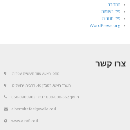
התחבר
פיד רשומות
פיד תגובות
WordPress.org
צרו קשר
מחסן ראשי: אזור תעשייה עטרות
משרד ראשי: רמב"ן 40, רחביה, ירושלים
מחסן: 1800-800-662 נייד: 050-8908903
albertalrefael@walla.co.il
www.a-rafi.co.il