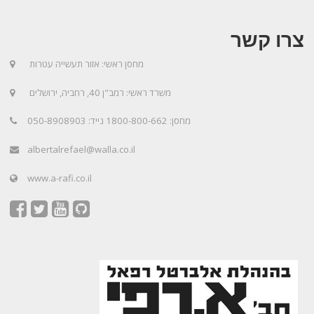
צרו קשר
מחסן ראשי: אזור תעשייה עטרות
משרד ראשי: רמב"ן 40, רחביה, ירושלים
מחסן: 1800-800-662 נייד: 050-8908903
albertalrefael@walla.co.il
www.a-rafi.co.il