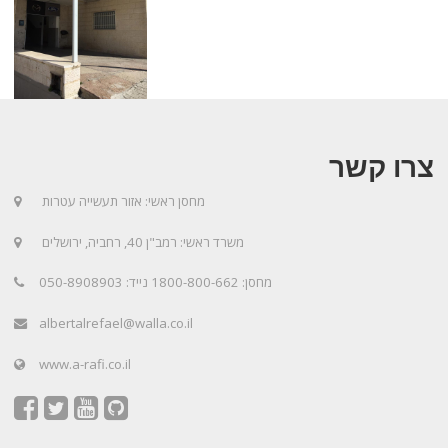
צרו קשר
מחסן ראשי: אזור תעשייה עטרות
משרד ראשי: רמב"ן 40, רחביה, ירושלים
מחסן: 1800-800-662 נייד: 050-8908903
albertalrefael@walla.co.il
www.a-rafi.co.il